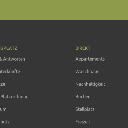
NGPLATZ
DIREKT
& Antworten
Appartements
nterkünfte
Waschhaus
tze
Nachhaltigkeit
 Platzordnung
Buchen
sum
Stellplatz
chutz
Freizeit