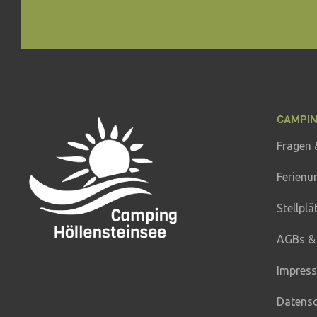
CAMPI
Fragen 
Ferienu
Stellplä
AGBs &
Impres
Datens