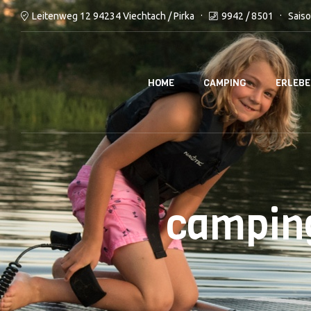
9942 / 8501
Saiso
Leitenweg 12 94234 Viechtach / Pirka
HOME
CAMPING
ERLEB
camping