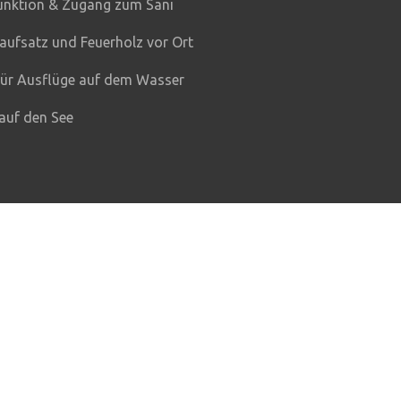
unktion & Zugang zum Sani
laufsatz und Feuerholz vor Ort
für Ausflüge auf dem Wasser
 auf den See