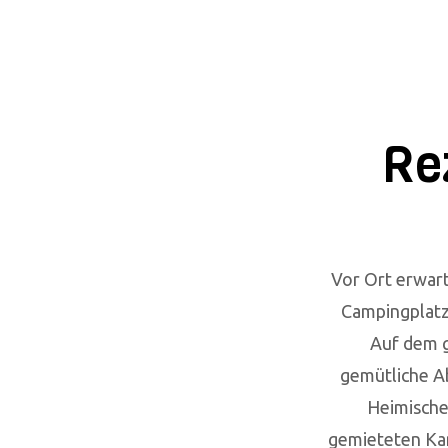
9942 / 8501
Saiso
Leitenweg 12 94234 Viechtach / Pirka
HOME
CAMPING
ERLEB
Re
Vor Ort erwart
Campingplatz 
Auf dem g
gemütliche Ab
Heimische
gemieteten Kan