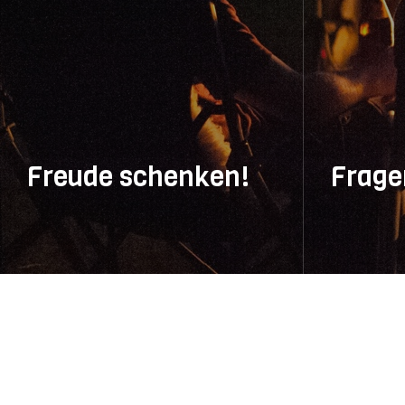
Freude schenken!
Frage
Wertgutschein für alles im Camp –
Antworten a
einfach online kaufen, flexibel
hier. Und fa
einlösen und Urlaubsfreude
uns – wir f
verschenken.
Nachricht.
MEHR ERFAHREN
M