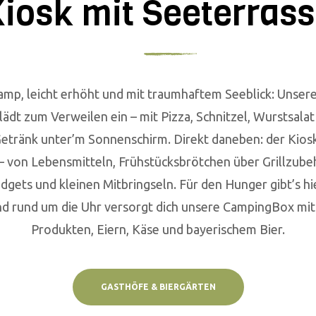
iosk mit Seeterras
amp, leicht erhöht und mit traumhaftem Seeblick: Unser
lädt zum Verweilen ein – mit Pizza, Schnitzel, Wurstsalat
etränk unter’m Sonnenschirm. Direkt daneben: der Kiosk
– von Lebensmitteln, Frühstücksbrötchen über Grillzubeh
gets und kleinen Mitbringseln. Für den Hunger gibt’s hi
nd rund um die Uhr versorgt dich unsere CampingBox mit
Produkten, Eiern, Käse und bayerischem Bier.
GASTHÖFE & BIERGÄRTEN