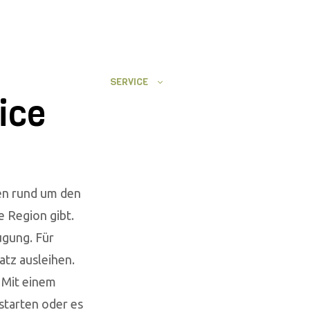
Follow Us
ÜBERZEUGUNG
SERVICE
ice
gen rund um den
e Region gibt.
ügung. Für
atz ausleihen.
 Mit einem
starten oder es