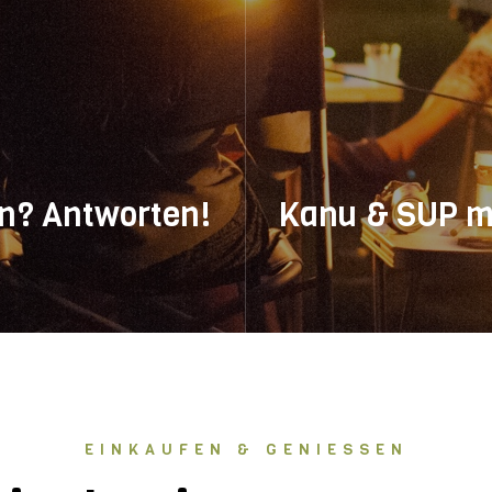
n? Antworten!
Kanu & SUP m
uf fast alles findest du
Paddelspaß direkt vom Pla
lls mal was fehlt: Schreib
Jetzt ganz easy Kanu, SUP
reuen uns auf deine
Fußballbillard buchen – nur
Übernachtungsgäste.
EINKAUFEN & GENIESSEN
EHR ERFAHREN
MEHR ERFAHREN