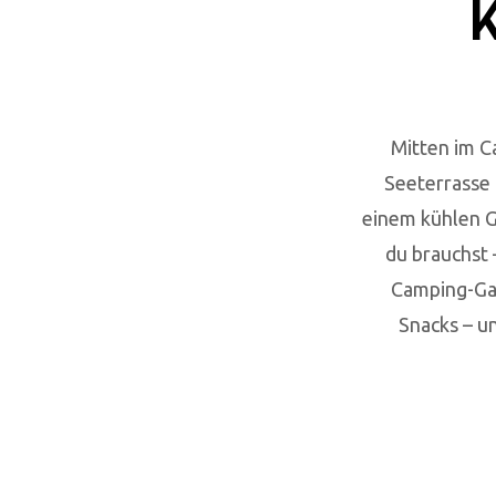
K
Mitten im C
Seeterrasse 
einem kühlen G
du brauchst 
Camping-Gad
Snacks – u