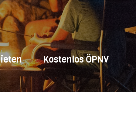
ieten
Kostenlos ÖPNV
tz aus.
Mit Gästekarte gratis Bus, Bahn &
 oder
Waldbahn fahren – plus Freibad,
 für
Minigolf, Wanderungen und viele
Extras!
MEHR ERFAHREN