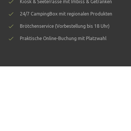
Kiosk & Seeterrasse mit Imbiss & Getränken
24/7 CampingBox mit regionalen Produkten
Brötchenservice (Vorbestellung bis 18 Uhr)
Praktische Online-Buchung mit Platzwahl