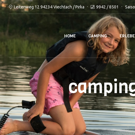
9942 / 8501
Saiso
Leitenweg 12 94234 Viechtach / Pirka
HOME
CAMPING
ERLEB
camping