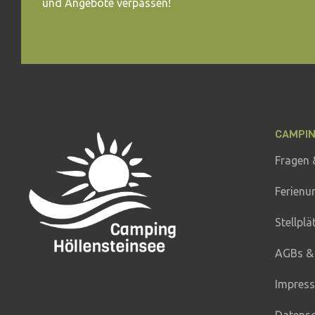
und Angebote verpassen!
CAMPI
Fragen 
Ferienu
Stellplä
AGBs &
Impres
Datens