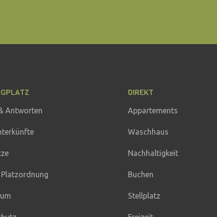
NGPLATZ
DIREKT
& Antworten
Appartements
nterkünfte
Waschhaus
tze
Nachhaltigkeit
 Platzordnung
Buchen
sum
Stellplatz
chutz
Freizeit