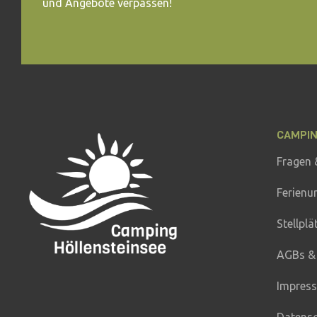
und Angebote verpassen!
CAMPI
Fragen 
Ferienu
Stellplä
AGBs &
Impres
Datens