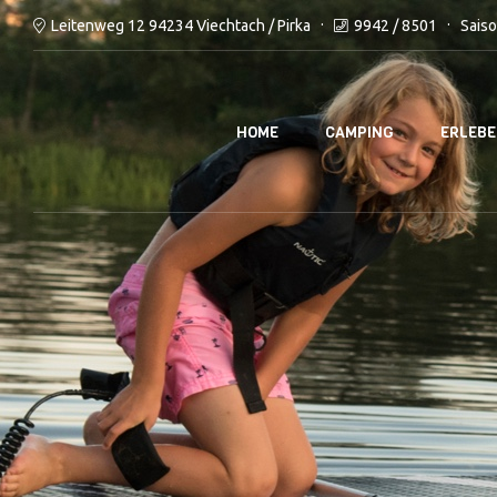
9942 / 8501
Saiso
Leitenweg 12 94234 Viechtach / Pirka
HOME
CAMPING
ERLEB