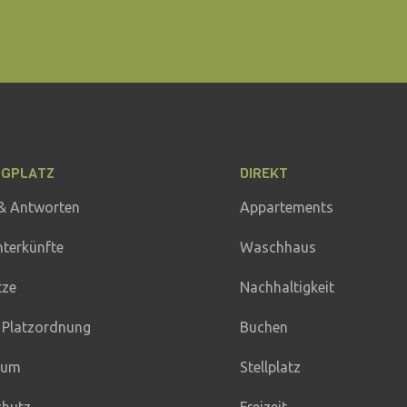
NGPLATZ
DIREKT
& Antworten
Appartements
nterkünfte
Waschhaus
tze
Nachhaltigkeit
 Platzordnung
Buchen
sum
Stellplatz
chutz
Freizeit